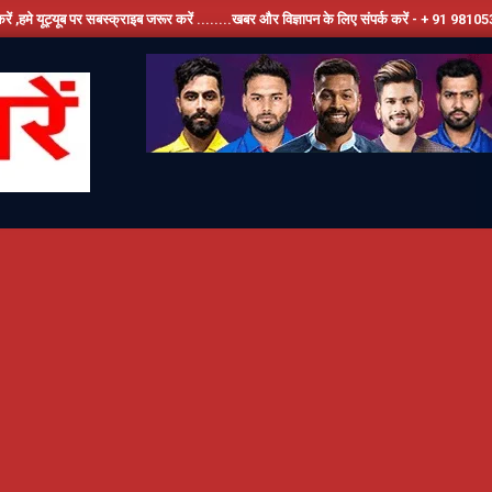
ाइब जरूर करें ........खबर और विज्ञापन के लिए संपर्क करें - + 91 9810534389, हमारे फेसबूक पेज 