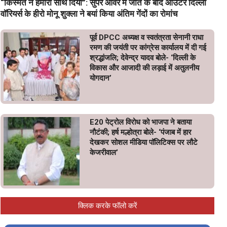
“किस्मत ने हमारा साथ दिया”: सुपर ओवर में जीत के बाद आउटर दिल्ली
वॉरियर्स के हीरो मोनू शुक्ला ने बयां किया अंतिम गेंदों का रोमांच
पूर्व DPCC अध्यक्ष व स्वतंत्रता सेनानी राधा
रमण की जयंती पर कांग्रेस कार्यालय में दी गई
श्रद्धांजलि; देवेन्द्र यादव बोले- ‘दिल्ली के
विकास और आजादी की लड़ाई में अतुलनीय
योगदान’
E20 पेट्रोल विरोध को भाजपा ने बताया
नौटंकी; हर्ष मल्होत्रा बोले- ‘पंजाब में हार
देखकर सोशल मीडिया पॉलिटिक्स पर लौटे
केजरीवाल’
क्लिक करके फॉलो करें