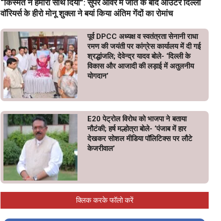
“किस्मत ने हमारा साथ दिया”: सुपर ओवर में जीत के बाद आउटर दिल्ली
वॉरियर्स के हीरो मोनू शुक्ला ने बयां किया अंतिम गेंदों का रोमांच
पूर्व DPCC अध्यक्ष व स्वतंत्रता सेनानी राधा
रमण की जयंती पर कांग्रेस कार्यालय में दी गई
श्रद्धांजलि; देवेन्द्र यादव बोले- ‘दिल्ली के
विकास और आजादी की लड़ाई में अतुलनीय
योगदान’
E20 पेट्रोल विरोध को भाजपा ने बताया
नौटंकी; हर्ष मल्होत्रा बोले- ‘पंजाब में हार
देखकर सोशल मीडिया पॉलिटिक्स पर लौटे
केजरीवाल’
क्लिक करके फॉलो करें