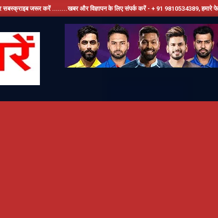
ें ........खबर और विज्ञापन के लिए संपर्क करें - + 91 9810534389, हमारे फेसबूक पेज को लाइक करे