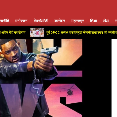
ाजनीति
मनोरंजन
टेक्नोलॉजी
कारोबार
महाराष्ट्र
शिक्षा
खेल
स
Primary
Navigation
 का रोमांच
पूर्व DPCC अध्यक्ष व स्वतंत्रता सेनानी राधा रमण की जयंती पर कांग्रेस क
Menu