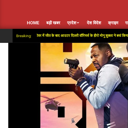
HOME
बड़ी खबर
प्रदेश
देश विदेश
क्राइम
र
 दिया”: सुपर ओवर में जीत के बाद आउटर दिल्ली वॉरियर्स के हीरो मोनू शुक्ला ने बयां किया अंतिम गेंदों
Breaking: