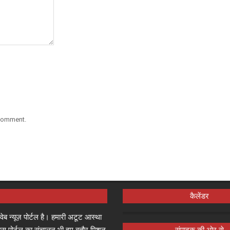
 comment.
कैलेंडर
्ष वेब न्यूज़ पोर्टल है। हमारी अटूट आस्था
जा इस पोर्टल का संचालन भी हम बतौर मिशन
संपादक की ओर से