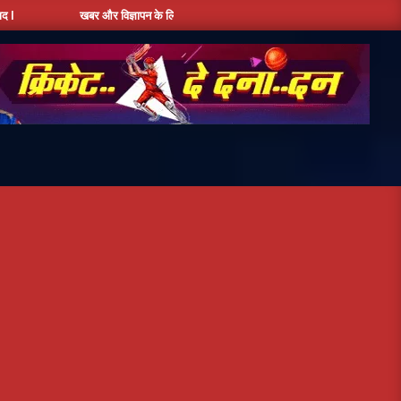
खबर और विज्ञापन के लिए संपर्क करें - + 91 9810534389, हमारे फेसबूक पेज को लाइक करें ,हमे