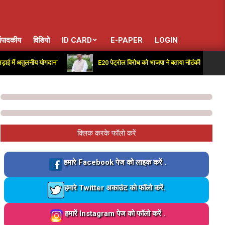
ंपादकीय
विडियो
ID CARD
E-PAPER
LOGIN
तुलनीय योगदान’
E20 पेट्रोल विरोध को भाजपा ने बताया नौटंकी; हर्ष मल्होत्रा बोले-
क्लिक करके फॉलो करें
Loading…
हमारे Facebook पेज को लाइक करें .
Loading…
हमारे Twitter अकाउंट को फॉलो करें.
Loading…
हमारें Instagram पेज को फॉलो करें .