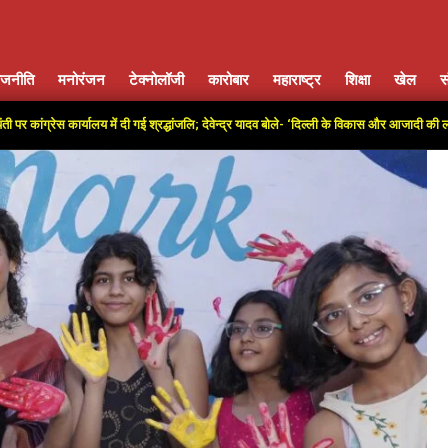
ाजनीति
मनोरंजन
टेक्नोलॉजी
कारोबार
महाराष्ट्र
शिक्षा
खेल
स
Primary
Navigation
रेस कार्यालय में दी गई श्रद्धांजलि; देवेन्द्र यादव बोले- ‘दिल्ली के विकास और आजादी की लड़ाई में अ
Menu