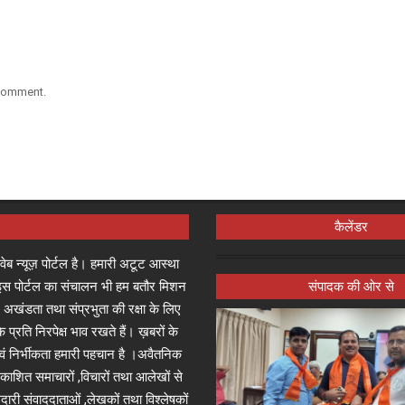
 comment.
कैलेंडर
्ष वेब न्यूज़ पोर्टल है। हमारी अटूट आस्था
जा इस पोर्टल का संचालन भी हम बतौर मिशन
संपादक की ओर से
 अखंडता तथा संप्रभुता की रक्षा के लिए
े प्रति निरपेक्ष भाव रखते हैं। ख़बरों के
 एवं निर्भीकता हमारी पहचान है ।अवैतनिक
प्रकाशित समाचारों ,विचारों तथा आलेखों से
दारी संवाददाताओं ,लेखकों तथा विश्लेषकों