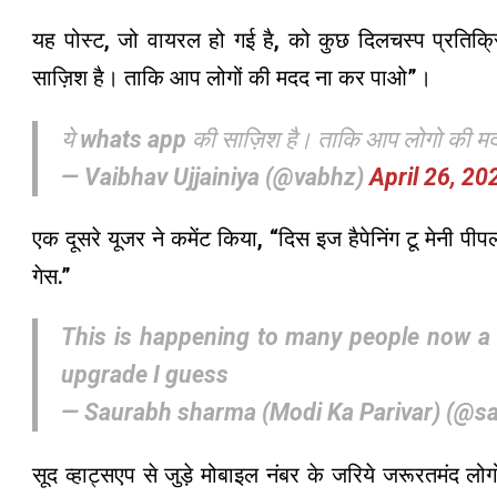
यह पोस्ट, जो वायरल हो गई है, को कुछ दिलचस्प प्रतिक्र
साज़िश है। ताकि आप लोगों की मदद ना कर पाओ”।
ये whats app की साज़िश है। ताकि आप लोगो की म
— Vaibhav Ujjainiya (@vabhz)
April 26, 20
एक दूसरे यूजर ने कमेंट किया, “दिस इज हैपेनिंग टू मेनी पी
गेस.”
This is happening to many people now a
upgrade I guess
— Saurabh sharma (Modi Ka Parivar) (@
सूद व्हाट्सएप से जुड़े मोबाइल नंबर के जरिये जरूरतमंद लोगो