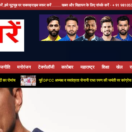
स्क्राइब जरूर करें ........खबर और विज्ञापन के लिए संपर्क करें - + 91 9810534389, हमारे फेसबूक
ाजनीति
मनोरंजन
टेक्नोलॉजी
कारोबार
महाराष्ट्र
शिक्षा
खेल
स
Primary
Navigation
पूर्व DPCC अध्यक्ष व स्वतंत्रता सेनानी राधा रमण की जयंती पर कांग्रेस कार्यालय में
Menu