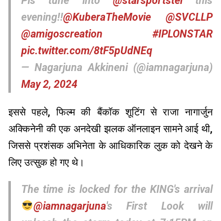
Pls tune into
@starsportstel
this
evening!!
@KuberaTheMovie
@SVCLLP
@amigoscreation
#IPLONSTAR
pic.twitter.com/8tF5pUdNEq
— Nagarjuna Akkineni (@iamnagarjuna)
May 2, 2024
इससे पहले, फिल्म की बैंकॉक शूटिंग से राजा नागार्जुन
अक्किनेनी की एक अनदेखी झलक ऑनलाइन सामने आई थी,
जिससे प्रशंसक अभिनेता के आधिकारिक लुक को देखने के
लिए उत्सुक हो गए थे।
The time is locked for the KING's arrival
@iamnagarjuna
's First Look will