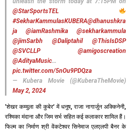
unleash the storm today at 7:15PM on
@StarSportsTEL
#SekharKammulasKUBERA
@dhanushkra
ja
@iamRashmika
@sekharkammula
@jimSarbh
@Daliptahil
@ThisIsDSP
@SVCLLP
@amigoscreation
@AdityaMusic
…
pic.twitter.com/5nOu9PDQza
— Kubera Movie (@KuberaTheMovie)
May 2, 2024
‘शेखर कम्मुला की कुबेर’ में धनुष, राजा नागार्जुन अक्किनेनी,
रश्मिका मंदाना और जिम सर्भ सहित कई कलाकार शामिल हैं।
फिल्म का निर्माण श्री वेंकटेश्वर सिनेमाज एलएलपी बैनर के