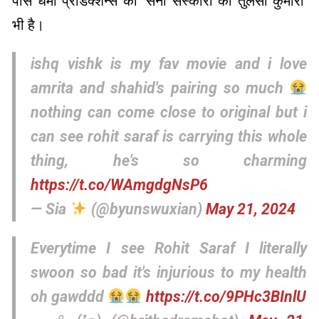
पास धर्मा प्रोडक्शन्स की ‘सनी संस्कारी की तुलसी कुमारी’
भी है।
ishq vishk is my fav movie and i love
amrita and shahid's pairing so much
nothing can come close to original but i
can see rohit saraf is carrying this whole
thing, he's so charming
https://t.co/WAmgdgNsP6
— Sia
(@byunswuxian)
May 21, 2024
Everytime I see Rohit Saraf I literally
swoon so bad it's injurious to my health
oh gawddd
https://t.co/9PHc3BInlU