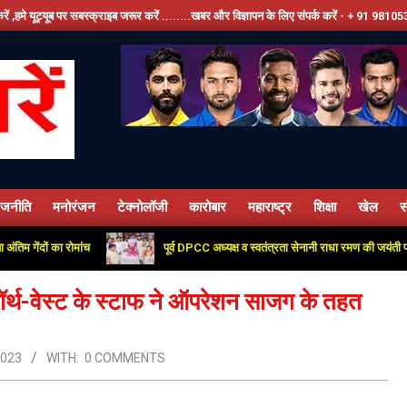
बस्क्राइब जरूर करें ........खबर और विज्ञापन के लिए संपर्क करें - + 91 9810534389, हमारे फेसबू
ाजनीति
मनोरंजन
टेक्नोलॉजी
कारोबार
महाराष्ट्र
शिक्षा
खेल
स
Primary
Navigation
 का रोमांच
पूर्व DPCC अध्यक्ष व स्वतंत्रता सेनानी राधा रमण की जयंती पर कांग्रेस क
Menu
र्थ-वेस्ट के स्टाफ ने ऑपरेशन साजग के तहत
2023
WITH:
0 COMMENTS