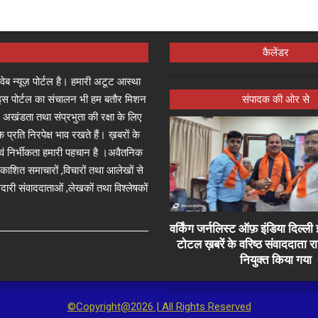
कैलेंडर
्ष वेब न्यूज़ पोर्टल है। हमारी अटूट आस्था
जा इस पोर्टल का संचालन भी हम बतौर मिशन
संपादक की ओर से
 अखंडता तथा संप्रभुता की रक्षा के लिए
े प्रति निरपेक्ष भाव रखते हैं। ख़बरों के
 एवं निर्भीकता हमारी पहचान है ।अवैतनिक
प्रकाशित समाचारों ,विचारों तथा आलेखों से
दारी संवाददाताओं ,लेखकों तथा विश्लेषकों
वर्किंग जर्नलिस्ट ऑफ़ इंडिया दिल्
टोटल ख़बरें के वरिष्ठ संवाददाता 
नियुक्त किया गया
©Copyright@2026 | All Rights Reserved