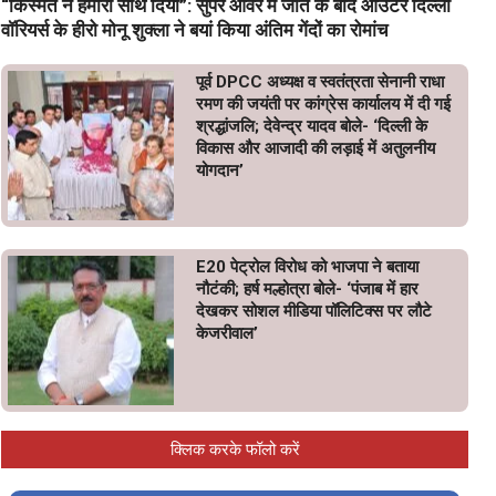
“किस्मत ने हमारा साथ दिया”: सुपर ओवर में जीत के बाद आउटर दिल्ली
वॉरियर्स के हीरो मोनू शुक्ला ने बयां किया अंतिम गेंदों का रोमांच
पूर्व DPCC अध्यक्ष व स्वतंत्रता सेनानी राधा
रमण की जयंती पर कांग्रेस कार्यालय में दी गई
श्रद्धांजलि; देवेन्द्र यादव बोले- ‘दिल्ली के
विकास और आजादी की लड़ाई में अतुलनीय
योगदान’
E20 पेट्रोल विरोध को भाजपा ने बताया
नौटंकी; हर्ष मल्होत्रा बोले- ‘पंजाब में हार
देखकर सोशल मीडिया पॉलिटिक्स पर लौटे
केजरीवाल’
क्लिक करके फॉलो करें