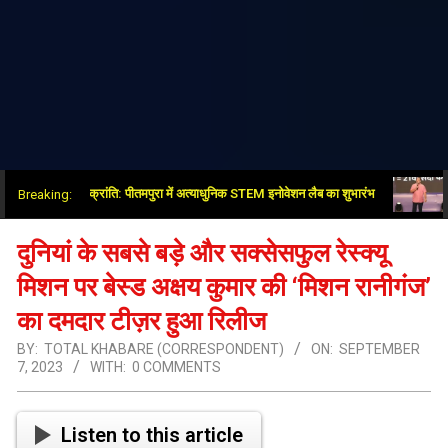
शिक्षा क्षेत्र में नई क्रांति: पीतमपुरा में अत्याधुनिक STEM इनोवेशन लैब का शुभारंभ
भाजपा-
Breaking:
दुनियां के सबसे बड़े और सक्सेसफुल रेस्क्यू
मिशन पर बेस्ड अक्षय कुमार की ‘मिशन रानीगंज’
का दमदार टीज़र हुआ रिलीज
BY:
TOTAL KHABARE (CORRESPONDENT)
ON:
SEPTEMBER
7, 2023
WITH:
0 COMMENTS
Listen to this article