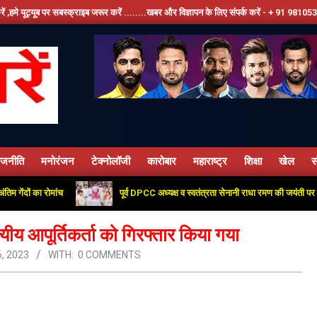
र सबस्क्राइब जरूर करें ........खबर और विज्ञापन के लिए संपर्क करें - + 91 9810534389, हमारे फे
ाजनीति
मनोरंजन
टेक्नोलॉजी
कारोबार
महाराष्ट्र
शिक्षा
खेल
स
Primary
Navigation
 का रोमांच
पूर्व DPCC अध्यक्ष व स्वतंत्रता सेनानी राधा रमण की जयंती पर कांग्रेस 
Menu
्यीय आपूर्तिकर्ता को गिरफ्तार किया गया
, 2023
WITH:
0 COMMENTS