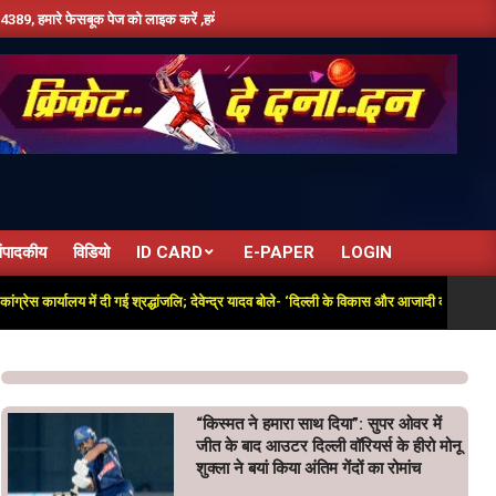
सबूक पेज को लाइक करें ,हमे यूट्यूब पर सबस्क्राइब जरूर करें,दिन भर की तमाम छोटी बड़ी खबरों के ल
ंपादकीय
विडियो
ID CARD
E-PAPER
LOGIN
कार्यालय में दी गई श्रद्धांजलि; देवेन्द्र यादव बोले- ‘दिल्ली के विकास और आजादी की लड़ाई में अतुलनी
“किस्मत ने हमारा साथ दिया”: सुपर ओवर में
जीत के बाद आउटर दिल्ली वॉरियर्स के हीरो मोनू
शुक्ला ने बयां किया अंतिम गेंदों का रोमांच