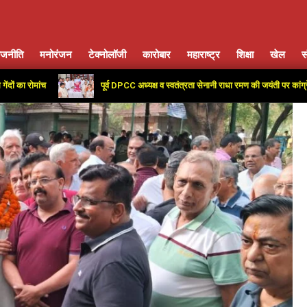
ाजनीति
मनोरंजन
टेक्नोलॉजी
कारोबार
महाराष्ट्र
शिक्षा
खेल
स
Primary
Navigation
ांच
पूर्व DPCC अध्यक्ष व स्वतंत्रता सेनानी राधा रमण की जयंती पर कांग्रेस कार्यालय
Menu