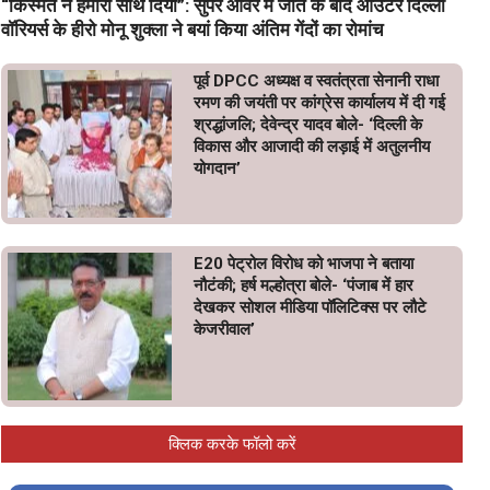
“किस्मत ने हमारा साथ दिया”: सुपर ओवर में जीत के बाद आउटर दिल्ली
वॉरियर्स के हीरो मोनू शुक्ला ने बयां किया अंतिम गेंदों का रोमांच
पूर्व DPCC अध्यक्ष व स्वतंत्रता सेनानी राधा
रमण की जयंती पर कांग्रेस कार्यालय में दी गई
श्रद्धांजलि; देवेन्द्र यादव बोले- ‘दिल्ली के
विकास और आजादी की लड़ाई में अतुलनीय
योगदान’
E20 पेट्रोल विरोध को भाजपा ने बताया
नौटंकी; हर्ष मल्होत्रा बोले- ‘पंजाब में हार
देखकर सोशल मीडिया पॉलिटिक्स पर लौटे
केजरीवाल’
क्लिक करके फॉलो करें