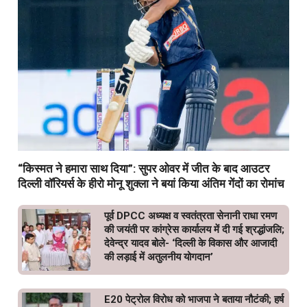
“किस्मत ने हमारा साथ दिया”: सुपर ओवर में जीत के बाद आउटर
दिल्ली वॉरियर्स के हीरो मोनू शुक्ला ने बयां किया अंतिम गेंदों का रोमांच
पूर्व DPCC अध्यक्ष व स्वतंत्रता सेनानी राधा रमण
की जयंती पर कांग्रेस कार्यालय में दी गई श्रद्धांजलि;
देवेन्द्र यादव बोले- ‘दिल्ली के विकास और आजादी
की लड़ाई में अतुलनीय योगदान’
E20 पेट्रोल विरोध को भाजपा ने बताया नौटंकी; हर्ष