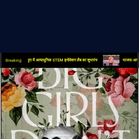
्रांति: पीतमपुरा में अत्याधुनिक STEM इनोवेशन लैब का शुभारंभ
भाजपा-आरएसएस, मोदी-शाह और
Breaking: